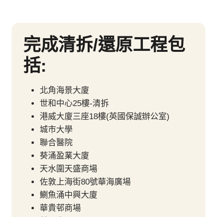
完成清拆/還原工程包
括:
北角海景大廈
世和中心25樓-清拆
港威大廈三座18樓(英國保誠辦公室)
城市大學
聯合醫院
葵涌盈業大廈
天水圍天盛商場
佐敦上海街80號華海廣場
鰂魚涌中興大廈
華貴邨商場