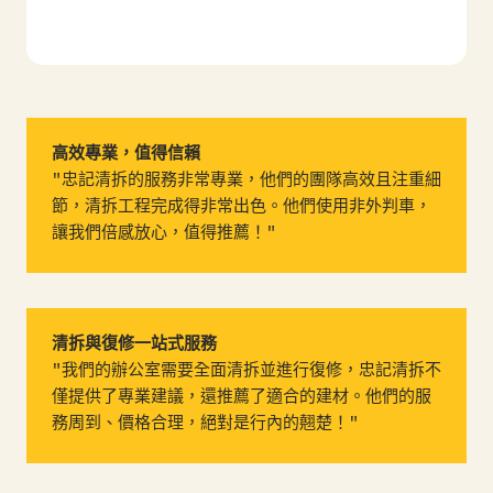
高效專業，值得信賴
"忠記清拆的服務非常專業，他們的團隊高效且注重細
節，清拆工程完成得非常出色。他們使用非外判車，
讓我們倍感放心，值得推薦！"
清拆與復修一站式服務
"我們的辦公室需要全面清拆並進行復修，忠記清拆不
僅提供了專業建議，還推薦了適合的建材。他們的服
務周到、價格合理，絕對是行內的翹楚！"
專業技術，經驗豐富
"忠記清拆有超過30年的經驗，果然名不虛傳！他們
的團隊熟練掌握各種清拆技術，施工期間也保持整潔
與安全，讓我們非常滿意。"