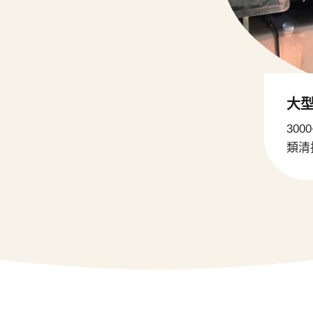
大
30
類清