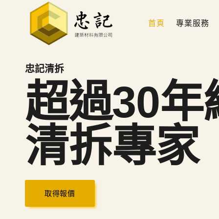
Skip
to
首頁
專業服務
content
忠記清拆
超過30年
清拆專家
取得報價