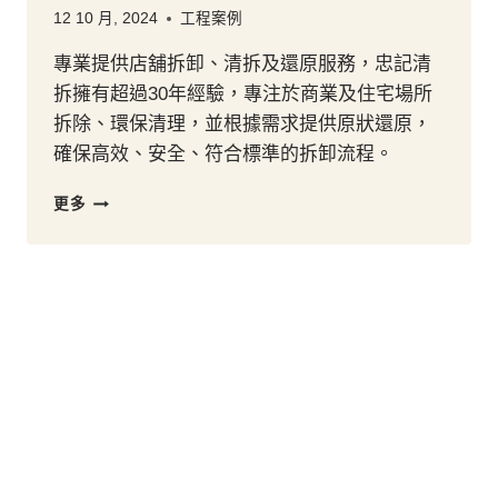
12 10 月, 2024
工程案例
專業提供店舖拆卸、清拆及還原服務，忠記清
拆擁有超過30年經驗，專注於商業及住宅場所
拆除、環保清理，並根據需求提供原狀還原，
確保高效、安全、符合標準的拆卸流程。
專
更多
業
店
舖
清
拆
還
原
服
務
｜
忠
記