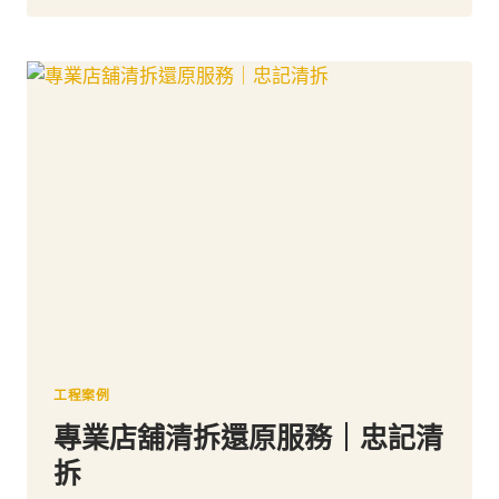
物
拆
除
：
專
業
服
務
指
南
工程案例
專業店舖清拆還原服務｜忠記清
拆